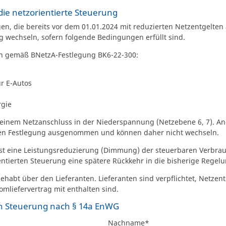
die netzorientierte Steuerung
n, die bereits vor dem 01.01.2024 mit reduzierten Netzentgelten 
g wechseln, sofern folgende Bedingungen erfüllt sind.
en gemäß BNetzA-Festlegung BK6-22-300:
ür E-Autos
rgie
 einem Netzanschluss in der Niederspannung (Netzebene 6, 7). A
en Festlegung ausgenommen und können daher nicht wechseln.
 ist eine Leistungsreduzierung (Dimmung) der steuerbaren Verbrau
ntierten Steuerung eine spätere Rückkehr in die bisherige Regelung
ehabt über den Lieferanten. Lieferanten sind verpflichtet, Netze
romliefervertrag mit enthalten sind.
en Steuerung nach § 14a EnWG
Nachname
*