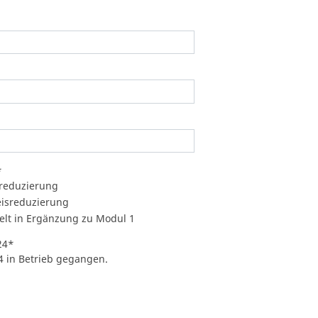
*
treduzierung
eisreduzierung
gelt in Ergänzung zu Modul 1
24
*
4 in Betrieb gegangen.