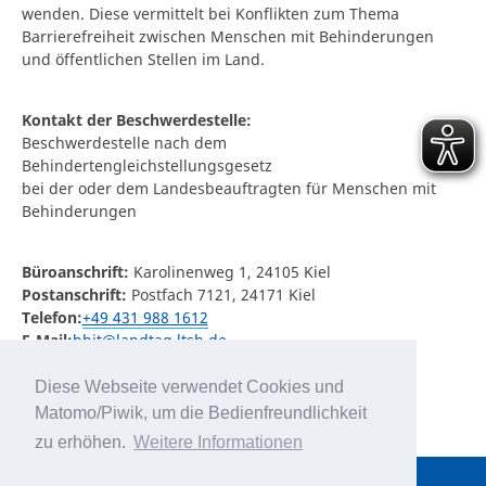
wenden. Diese vermittelt bei Konflikten zum Thema
Barrierefreiheit zwischen Menschen mit Behinderungen
und öffentlichen Stellen im Land.
Kontakt der Beschwerdestelle:
Beschwerdestelle nach dem
Behindertengleichstellungsgesetz
bei der oder dem Landesbeauftragten für Menschen mit
Behinderungen
Büroanschrift:
Karolinenweg 1, 24105 Kiel
Postanschrift:
Postfach 7121, 24171 Kiel
Telefon:
+49 431 988 1612
E-Mail:
bbit@landtag.ltsh.de
Internet:
www.inklusion.sh/unsere-
aufgaben/beschwerdestelle
Diese Webseite verwendet Cookies und
Matomo/Piwik, um die Bedienfreundlichkeit
zu erhöhen.
Weitere Informationen